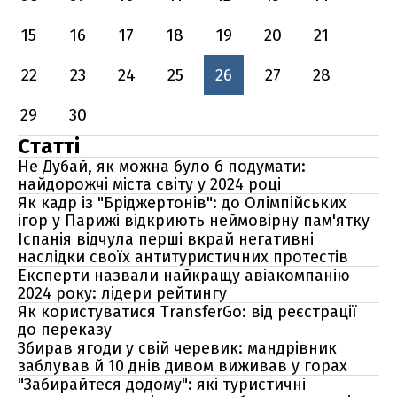
15
16
17
18
19
20
21
22
23
24
25
26
27
28
29
30
Статті
Не Дубай, як можна було б подумати:
найдорожчі міста світу у 2024 році
Як кадр із "Бріджертонів": до Олімпійських
ігор у Парижі відкриють неймовірну пам'ятку
Іспанія відчула перші вкрай негативні
наслідки своїх антитуристичних протестів
Експерти назвали найкращу авіакомпанію
2024 року: лідери рейтингу
Як користуватися TransferGo: від реєстрації
до переказу
Збирав ягоди у свій черевик: мандрівник
заблував й 10 днів дивом виживав у горах
"Забирайтеся додому": які туристичні