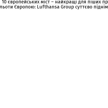
і 10 європейських міст – найкращі для піших п
льоти Європою: Lufthansa Group суттєво піднім