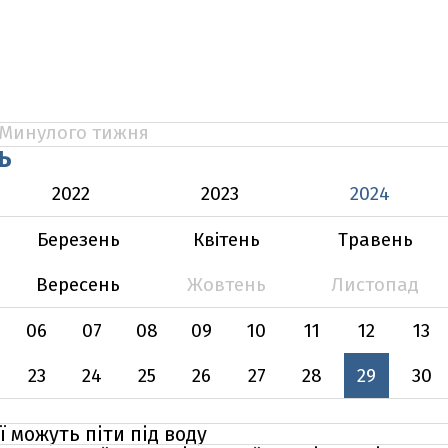
Минулого тижня
Ь
2022
2023
2024
Березень
Квітень
Травень
Вересень
Жовтень
Листопад
06
07
08
09
10
11
12
13
23
24
25
26
27
28
29
30
ї можуть піти під воду