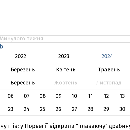
Минулого тижня
Ь
2022
2023
2024
Березень
Квітень
Травень
Вересень
Жовтень
Листопад
06
07
08
09
10
11
12
13
23
24
25
26
27
28
29
30
чуттів: у Норвегії відкрили "плаваючу" драбин