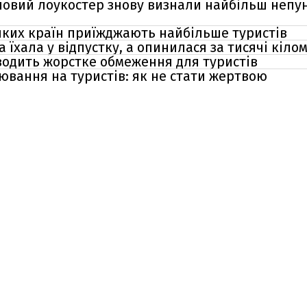
повий лоукостер знову визнали найбільш непун
 яких країн приїжджають найбільше туристів
а їхала у відпустку, а опинилася за тисячі кіло
вводить жорстке обмеження для туристів
ювання на туристів: як не стати жертвою