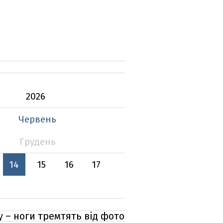
2026
Червень
Грудень
14
15
16
17
у – ноги тремтять від фото