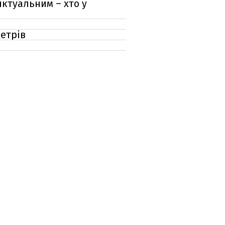
ктуальним – хто у
метрів