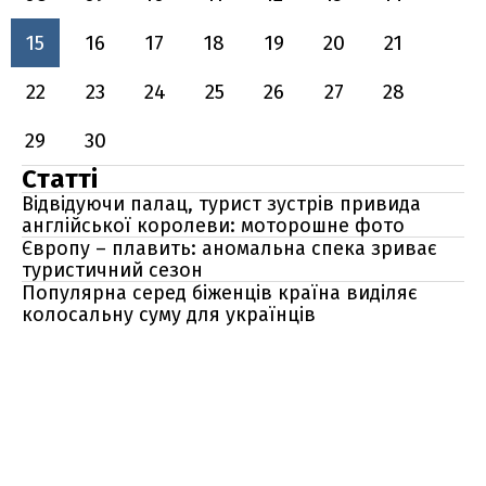
15
16
17
18
19
20
21
22
23
24
25
26
27
28
29
30
Статті
Відвідуючи палац, турист зустрів привида
англійської королеви: моторошне фото
Європу – плавить: аномальна спека зриває
туристичний сезон
Популярна серед біженців країна виділяє
колосальну суму для українців