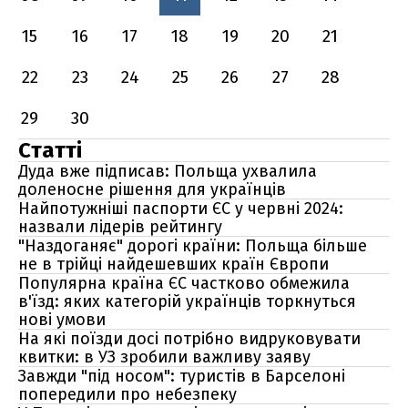
15
16
17
18
19
20
21
22
23
24
25
26
27
28
29
30
Статті
Дуда вже підписав: Польща ухвалила
доленосне рішення для українців
Найпотужніші паспорти ЄС у червні 2024:
назвали лідерів рейтингу
"Наздоганяє" дорогі країни: Польща більше
не в трійці найдешевших країн Європи
Популярна країна ЄС частково обмежила
в'їзд: яких категорій українців торкнуться
нові умови
На які поїзди досі потрібно видруковувати
квитки: в УЗ зробили важливу заяву
Завжди "під носом": туристів в Барселоні
попередили про небезпеку