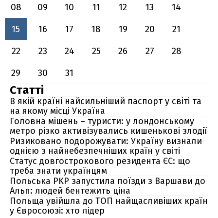
08
09
10
11
12
13
14
15
16
17
18
19
20
21
22
23
24
25
26
27
28
29
30
31
Статті
В якій країні найсильніший паспорт у світі та
на якому місці Україна
Головна мішень – туристи: у лондонському
метро різко активізувались кишенькові злодії
Ризиковано подорожувати: Україну визнали
однією з найнебезпечніших країн у світі
Статус довгострокового резидента ЄС: що
треба знати українцям
Польська PKP запустила поїзди з Варшави до
Альп: людей бентежить ціна
Польща увійшла до ТОП найщасливіших країн
у Євросоюзі: хто лідер