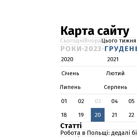
Карта сайту
Сьогодні
Вчора
Цього тижня
РОКИ
2023
ГРУДЕН
2020
2021
Січень
Лютий
Липень
Серпень
01
02
03
04
05
18
19
20
21
22
Статті
Робота в Польщі: дедалі 