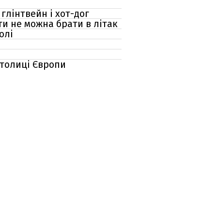
глінтвейн і хот-дог
ти не можна брати в літак
олі
столиці Європи