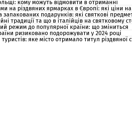
Польщі: кому можуть відмовити в отриманні
и на різдвяних ярмарках в Європі: які ціни на 
а запакованих подарунків: які святкові предме
чайні традиції та що в італійців на святковому ст
вий режим до популярної країни: що зміниться
країни ризиковано подорожувати у 2024 році
туристів: яке місто отримало титул різдвяної 