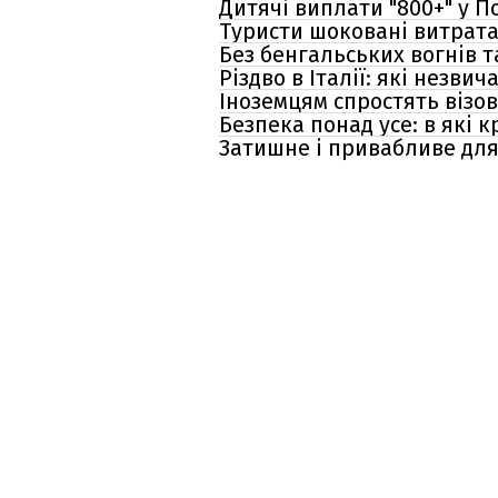
Дитячі виплати "‎800+" у 
Туристи шоковані витратам
Без бенгальських вогнів т
Різдво в Італії: які незви
Іноземцям спростять візо
Безпека понад усе: в які 
Затишне і привабливе для 