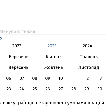
Минулого тижня
Ь
2022
2023
2024
Березень
Квітень
Травень
Вересень
Жовтень
Листопад
06
07
08
09
10
11
12
13
23
24
25
26
27
28
29
30
більше українців незадоволені умовами праці й