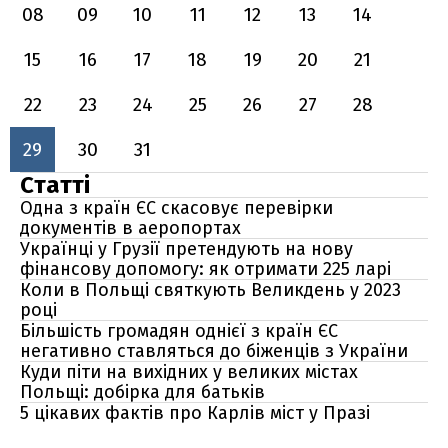
08
09
10
11
12
13
14
15
16
17
18
19
20
21
22
23
24
25
26
27
28
29
30
31
Статті
Одна з країн ЄС скасовує перевірки
документів в аеропортах
Українці у Грузії претендують на нову
фінансову допомогу: як отримати 225 ларі
Коли в Польщі святкують Великдень у 2023
році
Більшість громадян однієї з країн ЄС
негативно ставляться до біженців з України
Куди піти на вихідних у великих містах
Польщі: добірка для батьків
5 цікавих фактів про Карлів міст у Празі