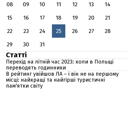
08
09
10
11
12
13
14
15
16
17
18
19
20
21
22
23
24
25
26
27
28
29
30
31
Статті
Перехід на літній час 2023: коли в Польщі
переводять годинники
В рейтинг увійшов ЛА – і він не на першому
місці: найкращі та найгірші туристичні
пам'ятки світу