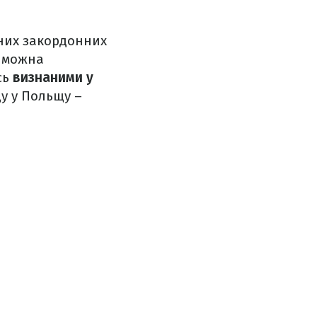
рних закордонних
можна
сь
визнаними у
ду у Польщу –