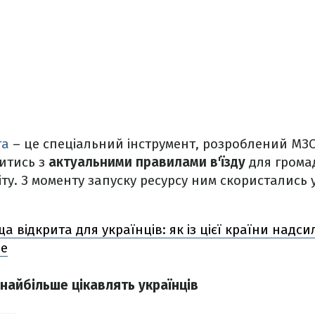
та
– це спеціальний інструмент, розроблений МЗС
итись з
актуальними правилами в'їзду
для грома
віту. З моменту запуску ресурсу ним скористались
а відкрита для українців: як із цієї країни надс
бе
 найбільше цікавлять українців