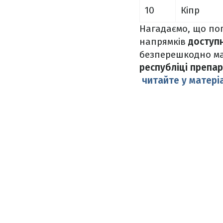
10
Кіпр
Нагадаємо, що поп
напрямків
доступн
безперешкодно ма
республіці препа
читайте у матері