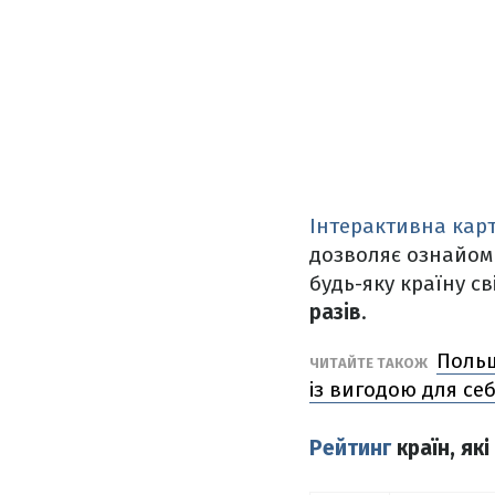
Інтерактивна кар
дозволяє ознайом
будь-яку країну с
разів
.
Польщ
ЧИТАЙТЕ ТАКОЖ
із вигодою для се
Рейтинг
країн, які