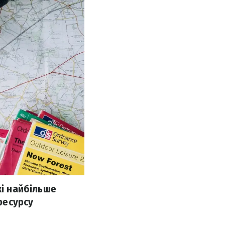
кі найбільше
ресурсу