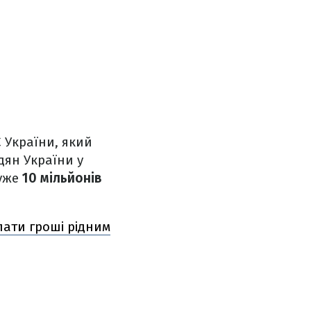
 України, який
дян України у
 уже
10 мільйонів
илати гроші рідним