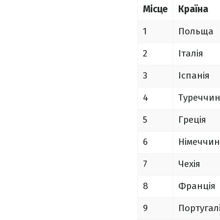
Місце
Країна
1
Польща
2
Італія
3
Іспанія
4
Туреччи
5
Греція
6
Німеччи
7
Чехія
8
Франція
9
Португал