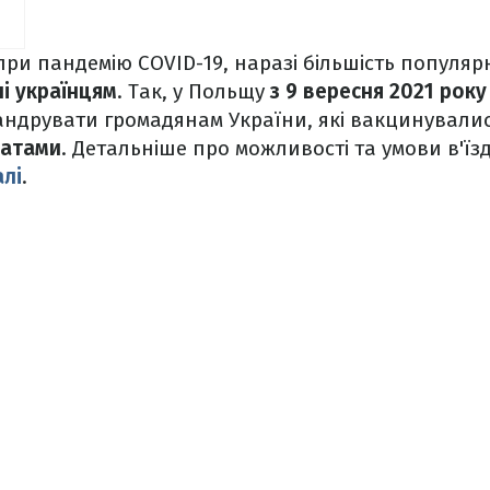
ри пандемію COVID-19, наразі більшість популя
і українцям
. Так, у Польщу
з 9 вересня 2021 року
ндрувати громадянам України, які вакцинували
ратами
. Детальніше про можливості та умови в'їз
алі
.