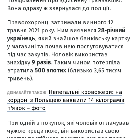
повідомлення про здійснену транзакцію.
Вона одразу ж звернулася до поліції.
Правоохоронці затримали винного 12
травня 2021 року. Ним виявився
28-річний
українець
, який знайшов банківську картку
у магазині та почав нею послуговуватися
під час закупів. Чоловік використав
знахідку
9 разів
. Таким чином потерпіла
втратила
500 злотих
(близько 3,65 тисячі
гривень).
Нелегальні кровожери: на
ДІЗНАВАЙТЕ ТАКОЖ
кордоні з Польщею виявили 14 кілограмів
п'явок – фото
При одній з покупок, які чоловік оплачував
чужою кредиткою, він використав свою