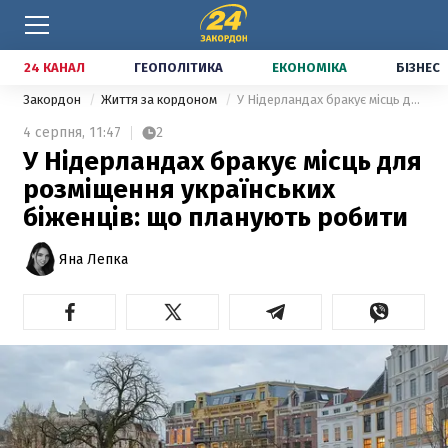
24 КАНАЛ
ГЕОПОЛІТИКА
ЕКОНОМІКА
БІЗНЕС
Закордон
Життя за кордоном
У Нідерландах бракує місць для розміщення українських біженців: що планують робити
4 серпня,
11:47
2
У Нідерландах бракує місць для
розміщення українських
біженців: що планують робити
Яна Лепка