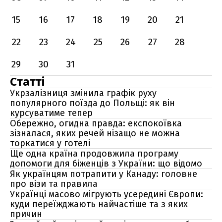
15
16
17
18
19
20
21
22
23
24
25
26
27
28
29
30
31
Статті
Укрзалізниця змінила графік руху
популярного поїзда до Польщі: як він
курсуватиме тепер
Обережно, огидна правда: експокоївка
зізналася, яких речей нізащо не можна
торкатися у готелі
Ще одна країна продовжила програму
допомоги для біженців з України: що відомо
Як українцям потрапити у Канаду: головне
про візи та правила
Українці масово мігрують усередині Європи:
куди переїжджають найчастіше та з яких
причин