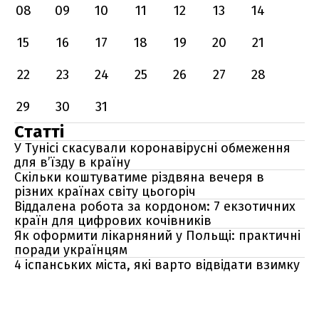
08
09
10
11
12
13
14
15
16
17
18
19
20
21
22
23
24
25
26
27
28
29
30
31
Статті
У Тунісі скасували коронавірусні обмеження
для в’їзду в країну
Скільки коштуватиме різдвяна вечеря в
різних країнах світу цьогоріч
Віддалена робота за кордоном: 7 екзотичних
країн для цифрових кочівників
Як оформити лікарняний у Польщі: практичні
поради українцям
4 іспанських міста, які варто відвідати взимку