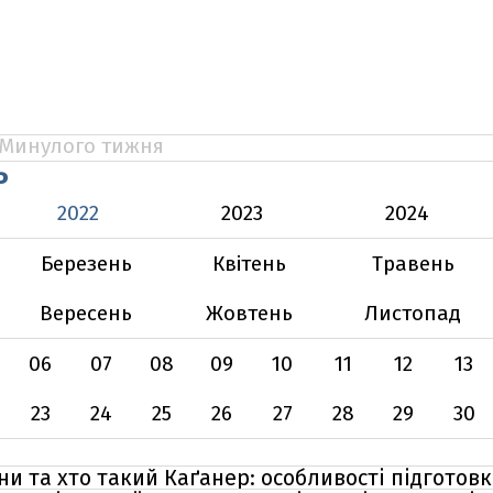
Минулого тижня
Ь
2022
2023
2024
Березень
Квітень
Травень
Вересень
Жовтень
Листопад
06
07
08
09
10
11
12
13
23
24
25
26
27
28
29
30
и та хто такий Каґанер: особливості підготовки