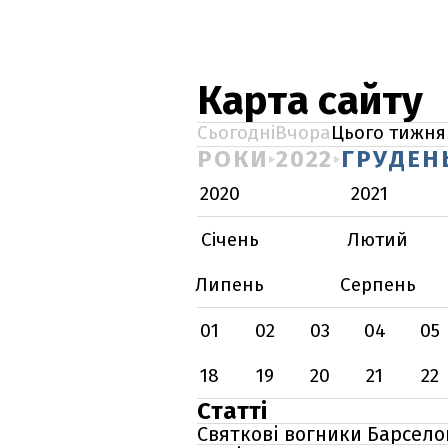
Карта сайту
Сьогодні
Вчора
Цього тижня
РОКИ
2022
ГРУДЕН
2020
2021
Січень
Лютий
Липень
Серпень
01
02
03
04
05
18
19
20
21
22
Статті
Святкові вогники Барселон