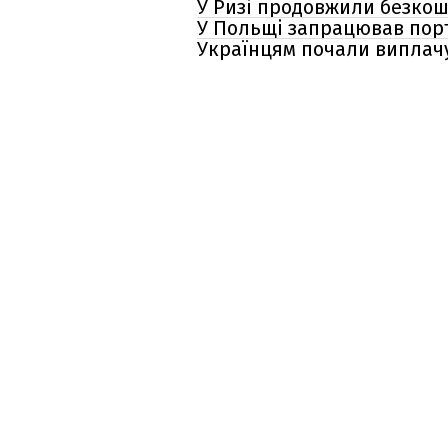
У Ризі продовжили безкош
У Польщі запрацював порта
Українцям почали виплачув