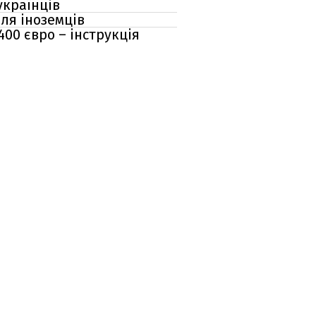
українців
для іноземців
00 євро – інструкція