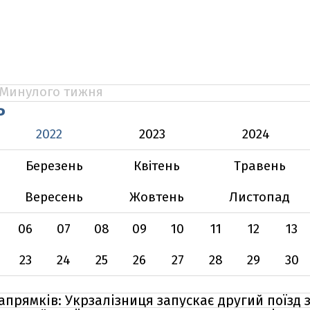
Минулого тижня
Ь
2022
2023
2024
Березень
Квітень
Травень
Вересень
Жовтень
Листопад
06
07
08
09
10
11
12
13
23
24
25
26
27
28
29
30
прямків: Укрзалізниця запускає другий поїзд 