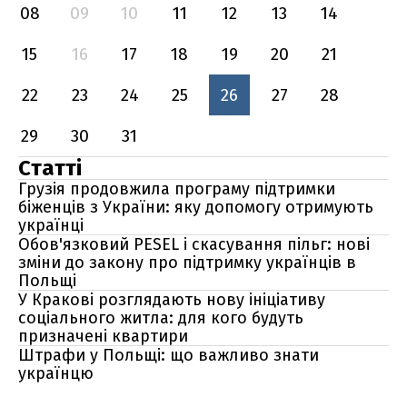
08
09
10
11
12
13
14
15
16
17
18
19
20
21
22
23
24
25
26
27
28
29
30
31
Статті
Грузія продовжила програму підтримки
біженців з України: яку допомогу отримують
українці
Обов'язковий PESEL і скасування пільг: нові
зміни до закону про підтримку українців в
Польщі
У Кракові розглядають нову ініціативу
соціального житла: для кого будуть
призначені квартири
Штрафи у Польщі: що важливо знати
українцю