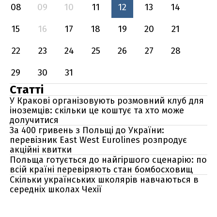
08
09
10
11
12
13
14
15
16
17
18
19
20
21
22
23
24
25
26
27
28
29
30
31
Статті
У Кракові організовують розмовний клуб для
іноземців: скільки це коштує та хто може
долучитися
За 400 гривень з Польщі до України:
перевізник East West Eurolines розпродує
акційні квитки
Польща готується до найгіршого сценарію: по
всій країні перевіряють стан бомбосховищ
Скільки українських школярів навчаються в
середніх школах Чехії