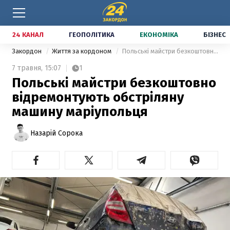
24 КАНАЛ
ГЕОПОЛІТИКА
ЕКОНОМІКА
БІЗНЕС
Закордон
Життя за кордоном
Польські майстри безкоштовно відремонтують обстріляну машину маріупольця
7 травня,
15:07
1
Польські майстри безкоштовно
відремонтують обстріляну
машину маріупольця
Назарій Сорока