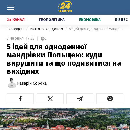
24 КАНАЛ
ГЕОПОЛІТИКА
ЕКОНОМІКА
БІЗНЕС
Закордон
Життя за кордоном
5 ідей для одноденної мандрівки Польщею: куди вирушити та що подивитися на вихідних
3 червня,
17:33
2
5 ідей для одноденної
мандрівки Польщею: куди
вирушити та що подивитися на
вихідних
Назарій Сорока