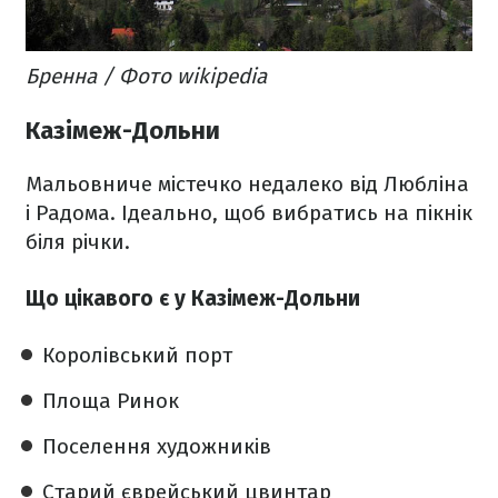
Бренна / Фото wikipedia
Казімеж-Дольни
Мальовниче містечко недалеко від Любліна
і Радома. Ідеально, щоб вибратись на пікнік
біля річки.
Що цікавого є у Казімеж-Дольни
Королівський порт
Площа Ринок
Поселення художників
Старий єврейський цвинтар