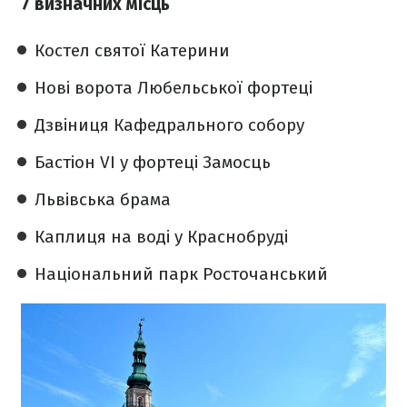
7 визначних місць
Костел святої Катерини
Нові ворота Любельської фортеці
Дзвіниця Кафедрального собору
Бастіон VI у фортеці Замосць
Львівська брама
Каплиця на воді у Краснобруді
Національний парк Росточанський