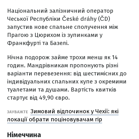
Національний залізничний оператор
Чеської Республіки České dráhy (ČD)
запустив нове спальне сполучення між
Прагою з Цюрихом із зупинками у
Франкфурті та Базелі.
Нічна подорож займе трохи менш як 14
годин. Мандрівникам пропонують різні
варіанти перевезення: від шестимісних до
індивідуальних спальних купе з окремими
туалетами та душами. Вартість квитків
стартує від 49,90 євро.
Зимовий відпочинок у Чехії: які
ЗАУВАЖТЕ
локації обрати поціновувачам гір
Німеччина