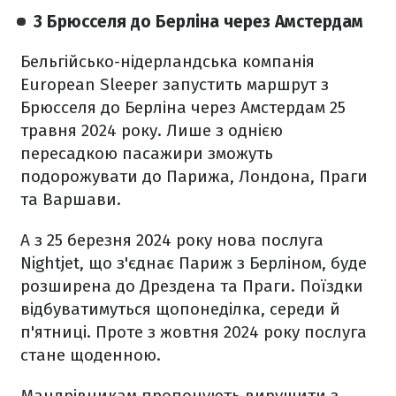
З Брюсселя до Берліна через Амстердам
Бельгійсько-нідерландська компанія
European Sleeper запустить маршрут з
Брюсселя до Берліна через Амстердам 25
травня 2024 року. Лише з однією
пересадкою пасажири зможуть
подорожувати до Парижа, Лондона, Праги
та Варшави.
А з 25 березня 2024 року нова послуга
Nightjet, що з'єднає Париж з Берліном, буде
розширена до Дрездена та Праги. Поїздки
відбуватимуться щопонеділка, середи й
п'ятниці. Проте з жовтня 2024 року послуга
стане щоденною.
Мандрівникам пропонують вирушити з