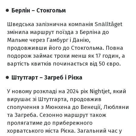
Берлін – Стокгольм
Шведська залізнична компанія Snälltåget
змінила маршрут поїзда з Берліна до
Мальме через Гамбург і Данію,
продовживши його до Стокгольма. Повна
подорож займає трохи менш як 17 годин, а
вартість квитків починається від 50 євро.
Штутгарт – Загреб і Рієка
У новому розкладі на 2024 рік Nightjet, який
вирушає зі Штутгарта, продовжив
сполучення з Мюнхена до Венеції, Любляни
та Загреба. Сезонно маршрут також
пролягатиме до прибережного
хорватського міста Рієка. Загальний час у