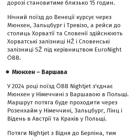
дорозі становитиме близько 15 годин.
Нічний поїзд до Венеції курсує через
Мюнхен, Зальцбург і Тревізо, а рейси до
столиць Хорватії та Словенії здійснюють
Хорватські залізниці HŽ і Словенські
залізниці SŽ під керівництвом EuroNight
ÖBB.
Мюнхен – Варшава
У 2024 році поїзд ÖBB Nightjet з'єднає
Мюнхен у Німеччині з Варшавою в Польщі.
Маршрут потяга буде проходити через
Розенхайм у Німеччині, Зальцбург, Лінц і
Відень в Австрії та Краків у Польщі.
Потяги Nightjet з Відня до Берліна, тим