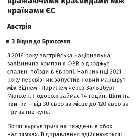
вражаючими краєвидами між
країнами ЄС
Австрія
З Відня до Брюсселя
З 2016 року австрійська національна
залізнична компанія ÖBB відроджує
спальні поїзди в Європі. Наприкінці 2021
року перевізник запустив новий маршрут
між Віднем і Парижем через Зальцбург і
Мюнхен. Подорож займає 14 годин. Ціни на
квитки – від 30 євро за місце до 120 євро за
приватне купе.
Потяг курсує тричі на тиждень в обох
напрямках. Відправлення здійснюються: