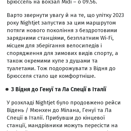
Брюссель на вокзал Midi – о 09.56.
Варто звернути увагу й на те, що улітку 2023
року Nightjet запустив за цим маршрутом
потяги нового покоління з бездротовими
зарядними станціями, безплатним Wi-Fi,
місцем для зберігання велосипедів і
спорядження для зимових видів спорту, а
також окремими купе з душами та
туалетами. Тож подорожувати з Відня до
Брюсселя стало ще комфортніше.
З Відня до Генуї та Ла Спеції в Італії
У розкладі Nightjet було продовжено рейси
Відень / Мюнхен до Мілана, Генуї та Ла
Спеції в Італії. Прибувши до кінцевої
станції, мандрівники можуть пересісти на