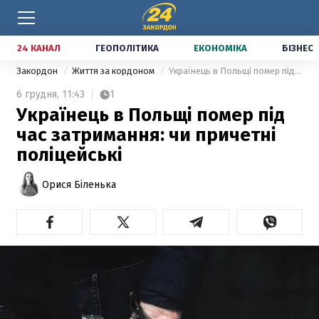
24 КАНАЛ
ГЕОПОЛІТИКА
ЕКОНОМІКА
БІЗНЕС
Закордон
Життя за кордоном
Українець в Польщі помер під час затримання: чи причетні поліцейські
6 грудня,
11:43
1
Українець в Польщі помер під
час затримання: чи причетні
поліцейські
Орися Біленька