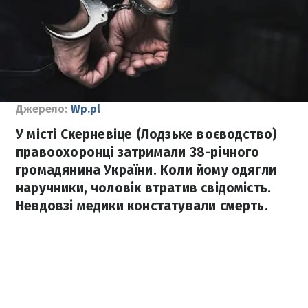
Джерело:
Wp.pl
У місті Скерневіце (Лодзьке воєводство)
правоохоронці затримали 38-річного
громадянина України. Коли йому одягли
наручники, чоловік втратив свідомість.
Невдовзі медики констатували смерть.