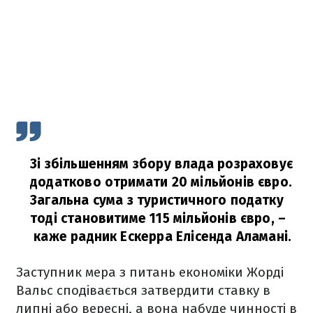
Зі збільшенням збору влада розраховує
додатково отримати 20 мільйонів євро.
Загальна сума з туристичного податку
тоді становитиме 115 мільйонів євро,
–
каже радник Ескерра Елісенда Аламані.
Заступник мера з питань економіки Жорді
Вальс сподівається затвердити ставку в
липні або вересні, а вона набуде чинності в