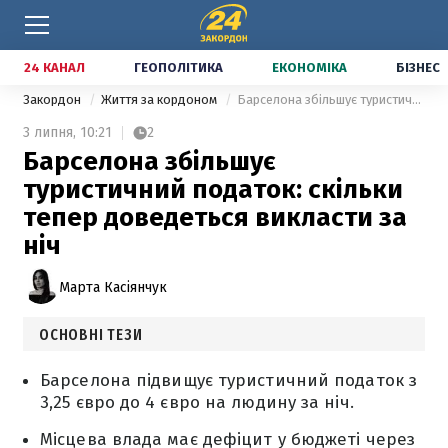
24 КАНАЛ
ГЕОПОЛІТИКА
ЕКОНОМІКА
БІЗНЕС
Закордон
Життя за кордоном
Барселона збільшує туристичний податок: скільки тепер доведеться викласти за ніч
3 липня,
10:21
2
Барселона збільшує
туристичний податок: скільки
тепер доведеться викласти за
ніч
Марта Касіянчук
ОСНОВНІ ТЕЗИ
Барселона підвищує туристичний податок з
3,25 євро до 4 євро на людину за ніч.
Місцева влада має дефіцит у бюджеті через