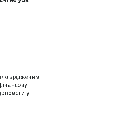
тло зрідженим
фінансову
допомоги у