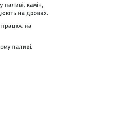
 паливі, камін,
цюють на дровах.
о працює на
ому паливі.