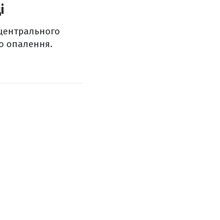
і
 центрального
о опалення.