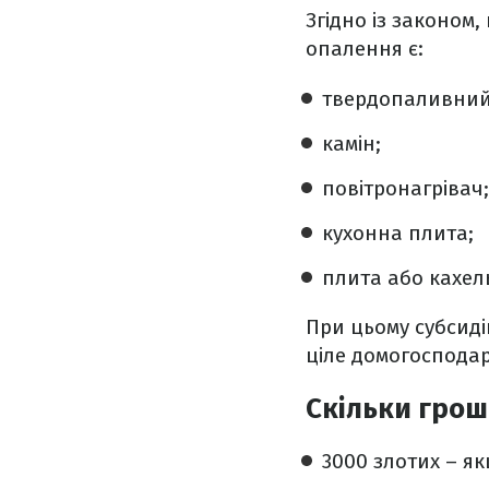
Згідно із законо
опалення є:
твердопаливний
камін;
повітронагрівач;
кухонна плита;
плита або кахель
При цьому субсид
ціле домогосподар
Скільки гро
3000 злотих – я