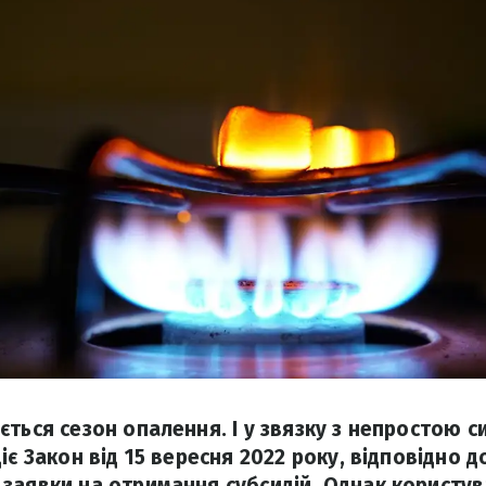
ться сезон опалення. І у звязку з непростою с
іє Закон від 15 вересня 2022 року, відповідно 
заявки на отримання субсидій. Однак користува