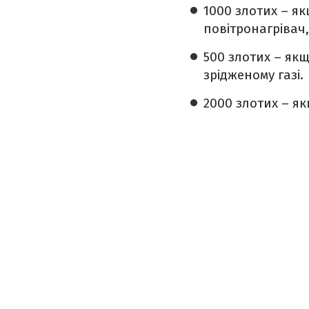
1000 злотих – я
повітронагрівач
500 злотих – як
зрідженому газі.
2000 злотих – я