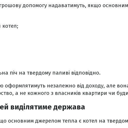
м, грошову допомогу надаватимуть, якщо основни
 котел;
на піч на твердому паливі відповідно.
ію оформлятимуть незалежно від доходу, але во
ство, а не кожного з власників квартири чи буд
шей виділятиме держава
кщо основним джерелом тепла є котел на твердом