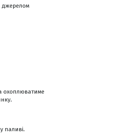
м джерелом
на охоплюватиме
инку.
у паливі.