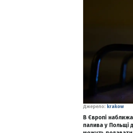
Джерело:
krakow
В Європі наближає
палива у Польщі д
можуть подавати 