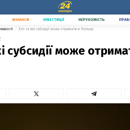
ФІНАНСИ
ІНВЕСТИЦІЇ
НЕРУХОМІСТЬ
ПРАВ
ливості
Хто та які субсидії може отримати в Польщі
2
кі субсидії може отрима