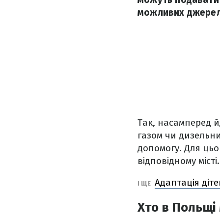
можливих джерел
Так, насамперед й
газом чи дизельн
допомогу. Для цьо
відповідному місті.
Адаптація діт
І ЩЕ
Хто в Польщі