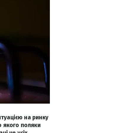
итуацією на ринку
до якого поляки
чі не усіх