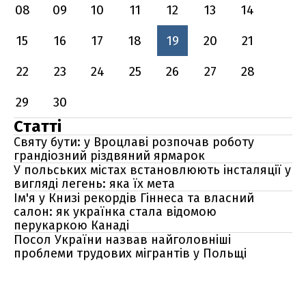
08
09
10
11
12
13
14
15
16
17
18
19
20
21
22
23
24
25
26
27
28
29
30
Статті
Святу бути: у Вроцлаві розпочав роботу
грандіозний різдвяний ярмарок
У польських містах встановлюють інсталяції у
вигляді легень: яка їх мета
Ім'я у Книзі рекордів Гіннеса та власний
салон: як українка стала відомою
перукаркою Канаді
Посол України назвав найголовніші
проблеми трудових мігрантів у Польщі