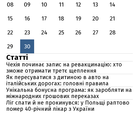
08
09
10
11
12
13
14
15
16
17
18
19
20
21
22
23
24
25
26
27
28
29
30
Статті
Чехія починає запис на ревакцинацію: хто
зможе отримати третє щеплення
Як пересуватися з дитиною в авто на
італійських дорогах: головні правила
Унікальна бонусна програма: як заробляти на
міжнародних грошових переказах
Ліг спати й не прокинувся: у Польщі раптово
помер 40-річний лікар з України