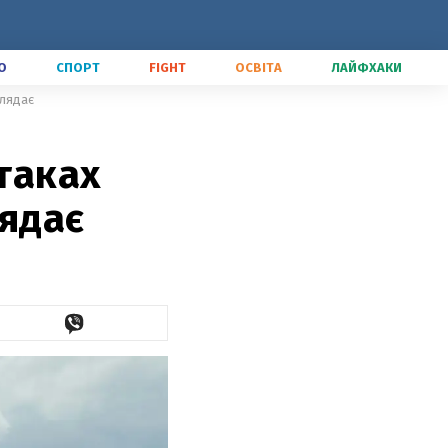
О
СПОРТ
FIGHT
ОСВІТА
ЛАЙФХАКИ
глядає
ітаках
лядає