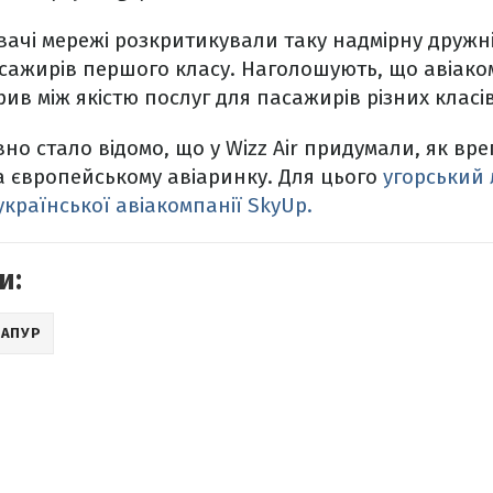
ачі мережі розкритикували таку надмірну дружні
пасажирів першого класу. Наголошують, що авіако
ив між якістю послуг для пасажирів різних класів
но стало відомо, що у Wizz Air придумали, як вр
а європейському авіаринку. Для цього
угорський 
країнської авіакомпанії SkyUp.
и:
ГАПУР