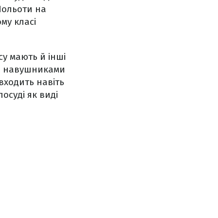
 Польоти на
ому класі
у мають й інші
ми навушниками
входить навіть
осуді як виді