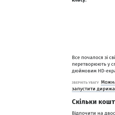
Все почалося зі св
перетворюють у сп
дюймовим HD-екр
Можна
ЗВЕРНІТЬ УВАГУ
запустити дирижа
Скільки кошт
Відпочити на двос