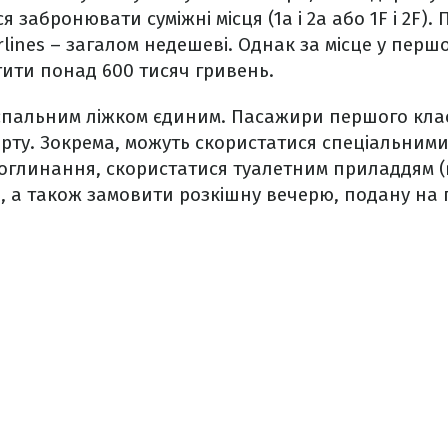
я забронювати суміжні місця (1a і 2a або 1F і 2F).
rlines – загалом недешеві. Однак за місце у перш
ити понад 600 тисяч гривень.
спальним ліжком єдиним. Пасажири першого клас
орту. Зокрема, можуть скористатися спеціальни
оглинання, скористатися туалетним приладдям (
, а також замовити розкішну вечерю, подану на п