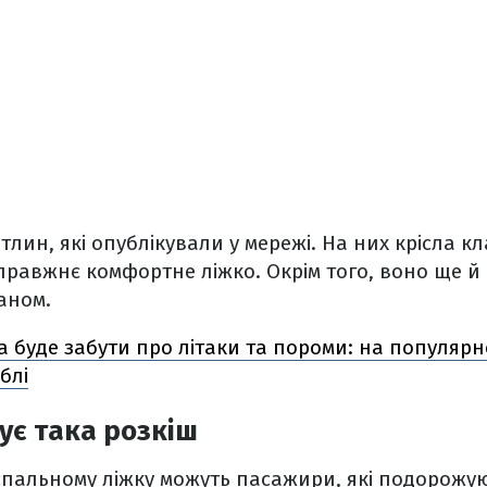
ітлин, які опублікували у мережі. На них крісла к
равжнє комфортне ліжко. Окрім того, воно ще й
аном.
 буде забути про літаки та пороми: на популярно
блі
ує така розкіш
пальному ліжку можуть пасажири, які подорожую