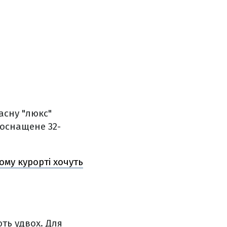
ласну "люкс"
 оснащене 32-
му курорті хочуть
ть удвох. Для