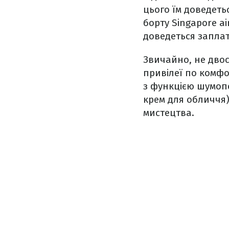
цього їм доведетьс
борту Singapore ai
доведеться заплат
Звичайно, не дво
привілеї по комф
з функцією шумоп
крем для обличчя)
мистецтва.