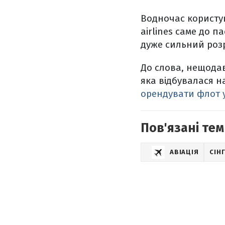
Водночас користув
airlines саме до 
дуже сильний розр
До слова, нещодав
яка відбувалася н
орендувати флот у
Пов'язані тем
АВІАЦІЯ
СІН