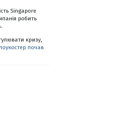
сть Singapore
мпанія робить
.
егулювати кризу,
лоукостер почав