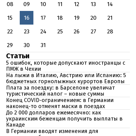
08
09
10
11
12
13
14
15
16
17
18
19
20
21
22
23
24
25
26
27
28
29
30
31
Статьи
5 ошибок, которые допускают иностранцы с
ПМЖ в Чехии
На лыжи в Италию, Австрию или Испанию: 5
бюджетных горнолыжных курортов Европы
Плата за поездку: в Барселоне увеличат
туристический налог – новые суммы
Конец COVID-ограничением: в Германии
наконец-то отменят маски в поездах
До 2 000 долларов ежемесячно: как
украинским беженцам получить выплаты в
Канаде
В Германии вводят изменения для