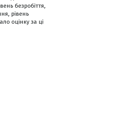
івень безробіття,
ня, рівень
ло оцінку за ці