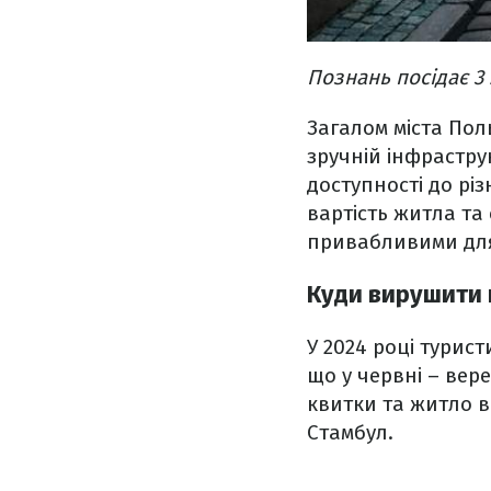
Познань посідає 3
Загалом міста По
зручній інфрастру
доступності до різ
вартість житла та
привабливими дл
Куди вирушити н
У 2024 році турис
що у червні – вер
квитки та житло в
Стамбул.