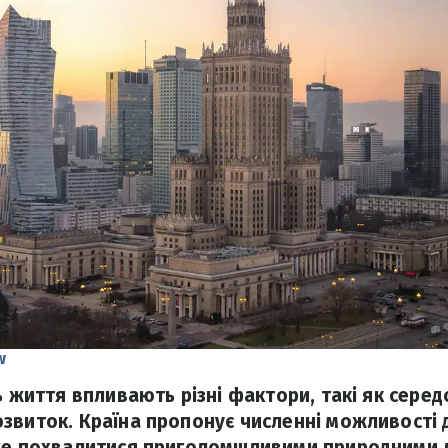
w
ь життя впливають різні фактори, такі як сере
звиток. Країна пропонує численні можливості 
оже похвалитися приголомшливими природними