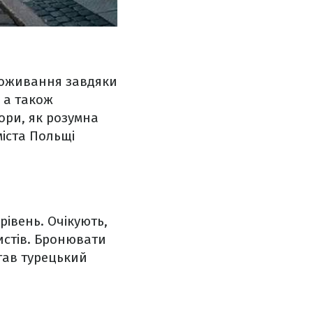
роживання завдяки
, а також
тори, як розумна
міста Польщі
івень. Очікують,
ристів. Бронювати
став турецький