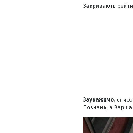
Закривають рейтин
Зауважимо,
список
Познань, а Варшав