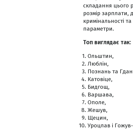
складання цього ре
розмір зарплати, 
кримінальності та
параметри.
Топ виглядає так:
Ольштин,
Люблін,
Познань та Гдан
Катовіце,
Бидгощ,
​​Варшава,
​​Ополе,
​​Жешув,
​​Щецин,
​Уроцлав і Гожу