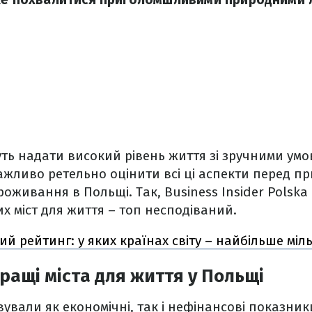
ть надати високий рівень життя зі зручними умов
ажливо ретельно оцінити всі ці аспекти перед пр
проживання в Польщі. Так, Business Insider Polsk
 міст для життя – топ несподіваний.
ий рейтинг: у яких країнах світу – найбільше міл
ращі міста для життя у Польщі
ували як економічні, так і нефінансові показники