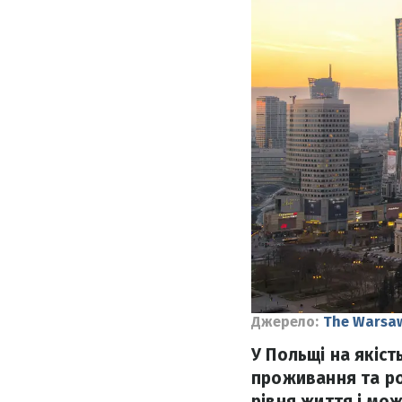
Джерело:
The Warsa
У Польщі на якіст
проживання та ро
рівня життя і м