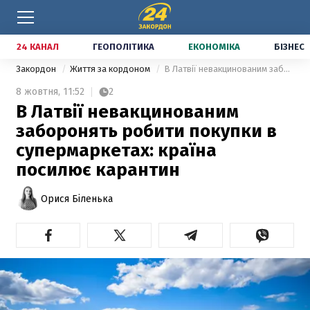
24 КАНАЛ
ГЕОПОЛІТИКА
ЕКОНОМІКА
БІЗНЕС
Закордон
Життя за кордоном
В Латвії невакцинованим заборонять робити покупки в супермаркетах: країна посилює карантин
8 жовтня,
11:52
2
В Латвії невакцинованим
заборонять робити покупки в
супермаркетах: країна
посилює карантин
Орися Біленька