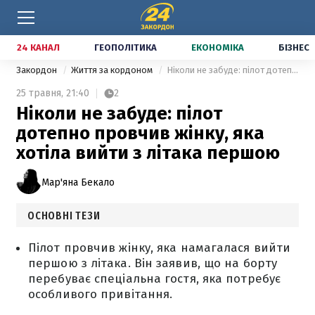
24 КАНАЛ
ГЕОПОЛІТИКА
ЕКОНОМІКА
БІЗНЕС
Закордон
Життя за кордоном
Ніколи не забуде: пілот дотепно провчив жінку, яка хотіла вийти з літака першою
25 травня,
21:40
2
Ніколи не забуде: пілот
дотепно провчив жінку, яка
хотіла вийти з літака першою
Мар'яна Бекало
ОСНОВНІ ТЕЗИ
Пілот провчив жінку, яка намагалася вийти
першою з літака. Він заявив, що на борту
перебуває спеціальна гостя, яка потребує
особливого привітання.