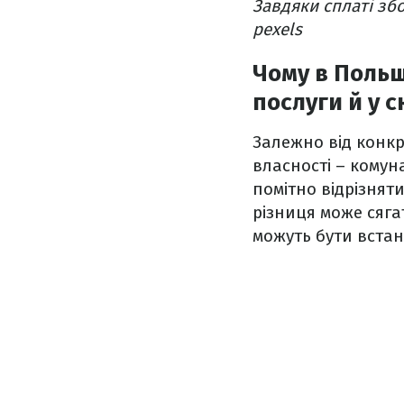
Завдяки сплаті зб
pexels
Чому в Польщ
послуги й у 
Залежно від конкр
власності – комун
помітно відрізнят
різниця може сягат
можуть бути встан