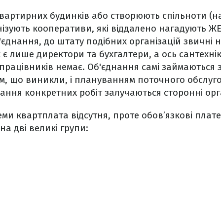
вартирних будинків або створюють спільноти (
нізують кооперативи, які віддалено нагадують Ж
єднання, до штату подібних організацій звичні н
х є лише директори та бухгалтери, а ось сантехнік
 працівників немає. Об'єднання самі займаються 
м, що виникли, і плануванням поточного обслуг
ання конкретних робіт залучаються сторонні орга
теми квартплата відсутня, проте обов’язкові платеж
на дві великі групи: