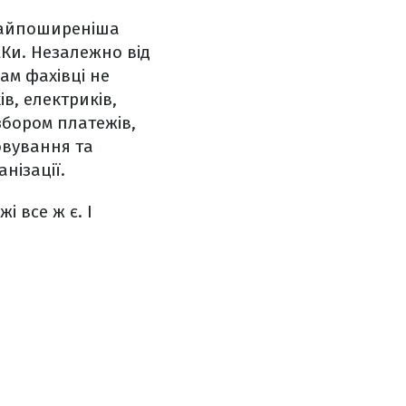
найпоширеніша
ЕКи. Незалежно від
ам фахівці не
ів, електриків,
збором платежів,
овування та
нізації.
і все ж є. І