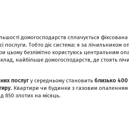
більшості домогосподарств сплачується фіксована 
і послуги. Тобто діє система: я за лічильником 
при цьому безлімітно користуюсь центральним оп
иклад, найбільше домогосподарств, де стоять ліч
ьних послуг
у середньому становить
близько 400 
тиру
. Квартири чи будинки з газовим опаленням
д 850 злотих на місяць.