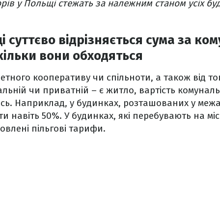
орів у Польщі стежать за належним станом усіх бу
і суттєво відрізняється сума за ко
скільки вони обходяться
етного кооперативу чи спільноти, а також від тог
альній чи приватній – є житло, вартість комунал
ись. Наприклад, у будинках, розташованих у меж
и навіть 50%. У будинках, які перебувають на міс
овлені пільгові тарифи.