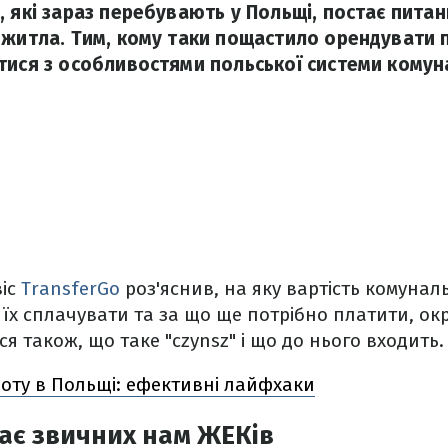
, які зараз перебувають у Польщі, постає пита
 житла. Тим, кому таки пощастило орендувати
тися з особливостями польської системи комун
іс
TransferGo
роз'яснив, на яку вартість комунал
 їх сплачувати та за що ще потрібно платити, ок
ся також, що таке "czynsz" і що до нього входить.
оту в Польщі: ефективні лайфхаки
ає звичних нам ЖЕКів