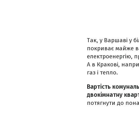
Так, у Варшаві у 
покриває майже вс
електроенергію, 
А в Кракові, напр
газ і тепло.
Вартість комунал
двокімнатну квар
потягнути до пона