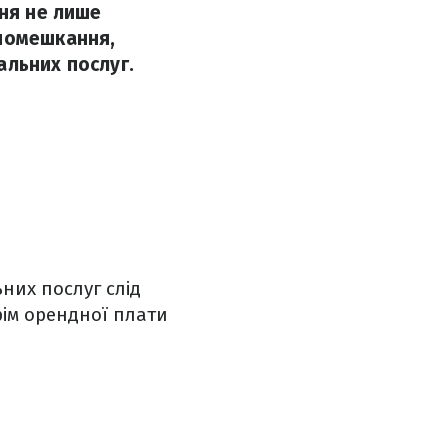
ння не лише
 помешкання,
альних послуг.
ьних послуг слід
рім орендної плати