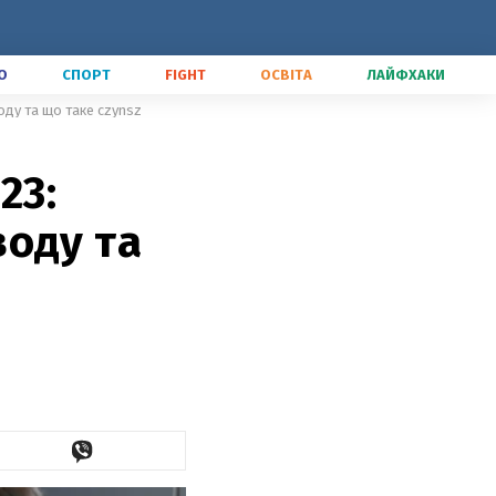
О
СПОРТ
FIGHT
ОСВІТА
ЛАЙФХАКИ
воду та що таке czynsz
23:
воду та