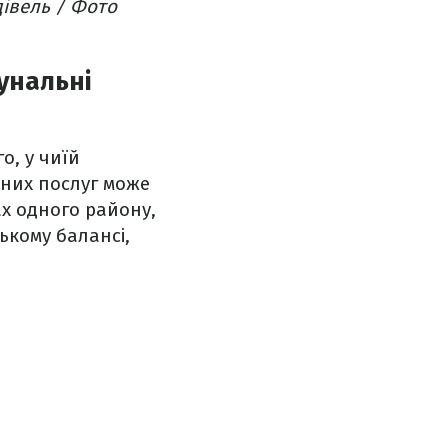
дівель / Фото
мунальні
о, у чиїй
ьних послуг може
ах одного району,
ькому балансі,