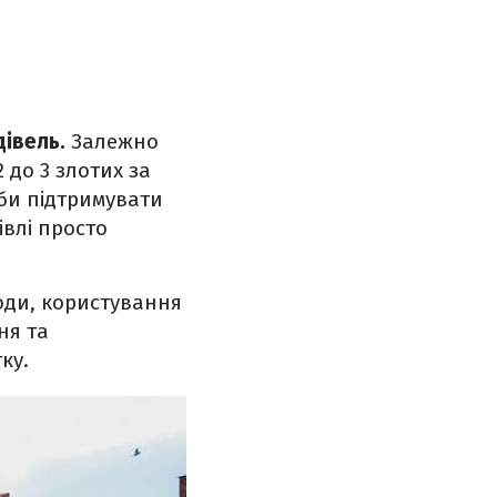
дівель.
Залежно
 до 3 злотих за
аби підтримувати
івлі просто
оди, користування
ня та
ку.