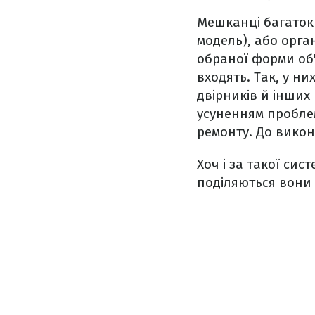
Мешканці багаток
модель), або орга
обраної форми об'
входять. Так, у ни
двірників й інших
усуненням пробле
ремонту. До викон
Хоч і за такої сис
поділяються вони 