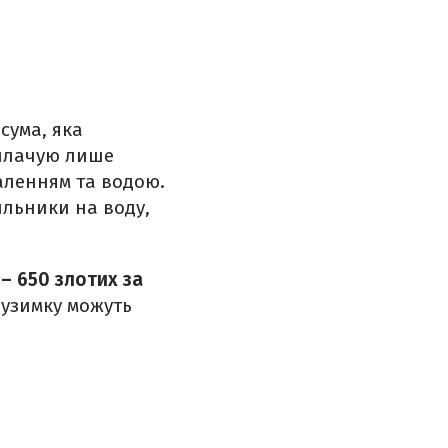
сума, яка
оплачую лише
аленням та водою.
ильники на воду,
– 650 злотих за
 узимку можуть