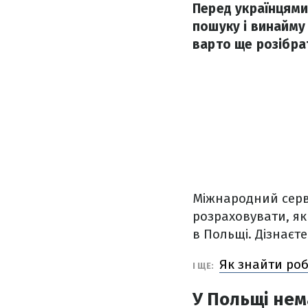
Перед українцями
пошуку і винайму
варто ще розібра
Міжнародний серв
розраховувати, як
в Польщі. Дізнаєте
Як знайти роб
І ЩЕ:
У Польщі нем