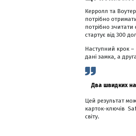
Керролл та Воутер
потрібно отримати 
потрібно зчитати 
стартує від 300 до
Наступний крок – 
дані замка, а друг
Два швидких нат
Цей результат мо
карток-ключів Saf
світу.