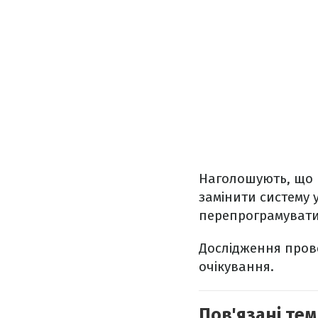
Наголошують, що н
замінити систему 
перепрограмувати
Дослідження прове
очікування.
Пов'язані тем