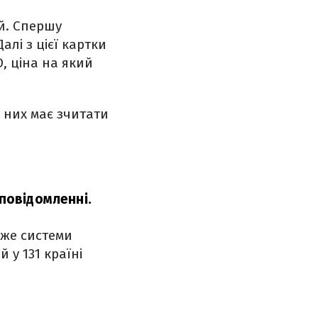
й. Спершу
алі з цієї картки
, ціна на який
 них має зчитати
повідомленні.
дже системи
 у 131 країні