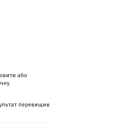
новити або
учну
езультат перевищив