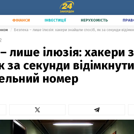
ФІНАНСИ
ІНВЕСТИЦІЇ
НЕРУХОМІСТЬ
ПРАВ
доном
2
– лише ілюзія: хакери
як за секунди відімкнут
тельний номер