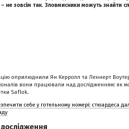
 – не зовсім так. Зловмисники можуть знайти с
цію оприлюднили Ян Керролл та Леннерт Воутер
оналів вони працювали над дослідженням: як м
тки Saflok.
езпечити себе у готельному номері: стюардеса да
аду
 дослідження