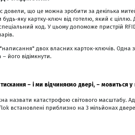
с довели, що це можна зробити за декілька мите
будь-яку картку-ключ від готелю, який є ціллю. Д
спеціальний код. У цьому допоможе пристрій RFID
ларів.
"написання" двох власних карток-ключів. Одна з
а – його відімкнути.
искання – і ми відчиняємо двері,
– мовиться у 
жна назвати катастрофою світового масштабу. А
lok встановлені приблизно на 3 мільйонах дверей