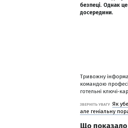
безпеці. Однак це
досередини.
Тривожну інформа
командою професі
готельні ключі-кар
Як уб
ЗВЕРНІТЬ УВАГУ
але геніальну пор
Що показало