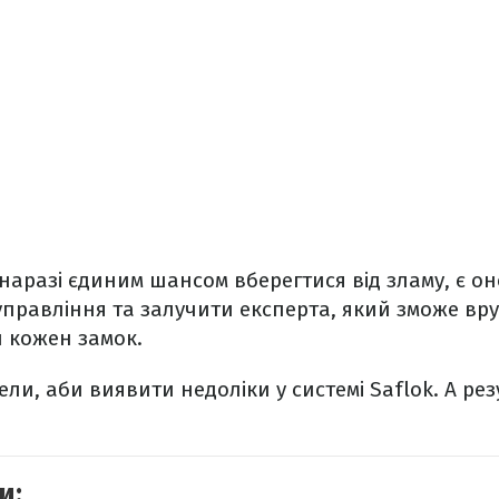
аразі єдиним шансом вберегтися від зламу, є о
управління та залучити експерта, який зможе вр
 кожен замок.
ли, аби виявити недоліки у системі Saflok. А р
и: