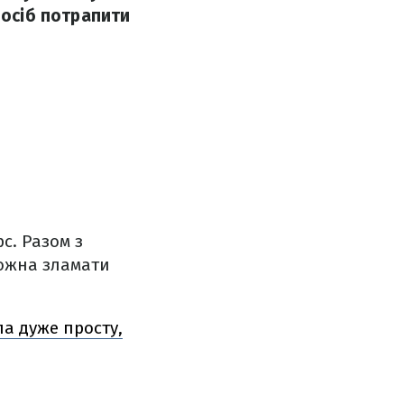
посіб потрапити
с. Разом з
ожна зламати
ла дуже просту,