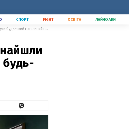
О
СПОРТ
FIGHT
ОСВІТА
ЛАЙФХАКИ
Безпека – лише ілюзія: хакери знайшли спосіб, як за секунди відімкнути будь-який готельний номер
 знайшли
и будь-