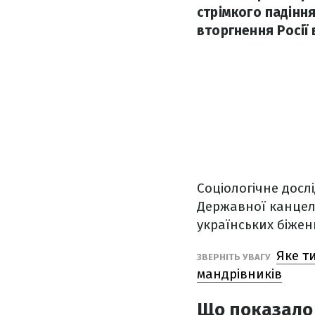
стрімкого падінн
вторгнення Росії 
Соціологічне досл
Державної канцеля
українських біжен
Яке т
ЗВЕРНІТЬ УВАГУ
мандрівників
Що показало