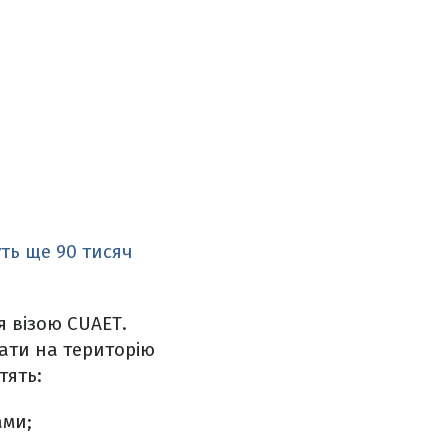
ть ще 90 тисяч
я візою CUAET.
ати на територію
тять:
ами;