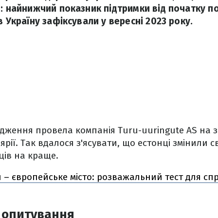
я: найнижчий показник підтримки від початку 
в Україну зафіксували у вересні 2023 року.
ідження провела компанія Turu-uuringute AS на
рії. Так вдалося з'ясувати, що естонці змінили с
ців на краще.
и – європейське місто: розважальний тест для сп
 опитування