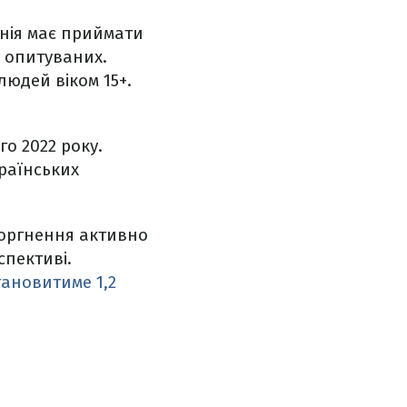
онія має приймати
0% опитуваних.
людей віком 15+.
о 2022 року.
країнських
торгнення активно
спективі.
тановитиме 1,2