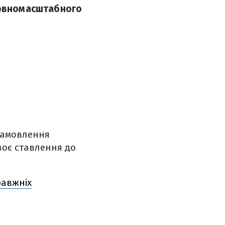
повномасштабного
 замовлення
воє ставлення до
равжніх