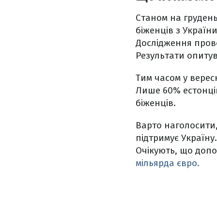
Станом на грудень
біженців з України
Дослідження провод
Результати опиту
Тим часом у верес
Лише 60% естонців
біженців.
Варто наголосити
підтримує Україну
Очікують, що допом
мільярда євро.