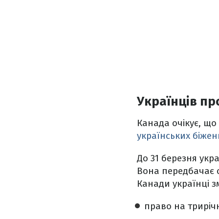
Українців пр
Канада очікує, що
українських біжен
До 31 березня укра
Вона передбачає о
Канади українці зм
право на триріч