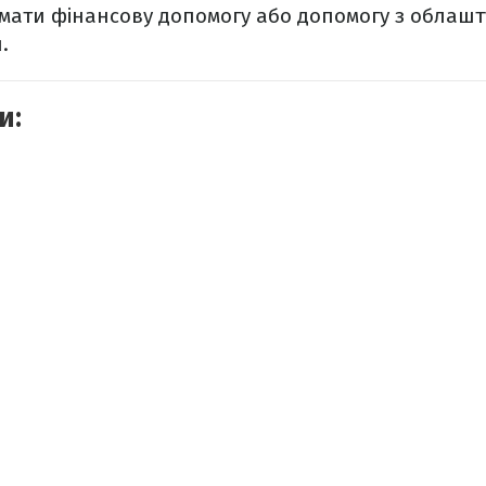
мати фінансову допомогу або допомогу з облаш
и.
и: