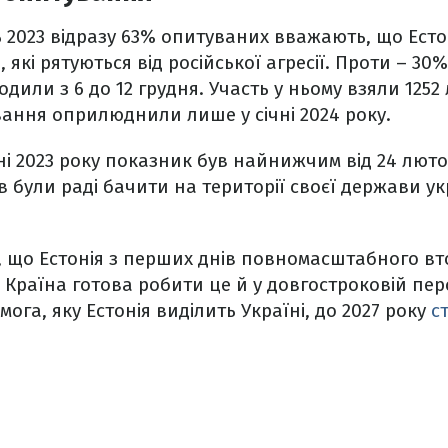
 2023 відразу 63% опитуваних вважають, що Ест
, які рятуються від російської агресії. Проти – 3
или з 6 до 12 грудня. Участь у ньому взяли 1252 
вання оприлюднили лише у січні 2024 року.
ні 2023 року показник був найнижчим від 24 лютог
 були раді бачити на території своєї держави у
, що Естонія з перших днів повномасштабного в
. Країна готова робити це й у довгостроковій пер
ога, яку Естонія виділить Україні, до 2027 року
с