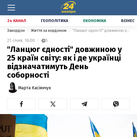
24 КАНАЛ
ГЕОПОЛІТИКА
ЕКОНОМІКА
БІЗНЕС
Закордон
Життя за кордоном
"Ланцюг єдності" довжиною у 25 країн світу: як і де українці відзначатимуть День соборності
21 січня,
16:00
5
"Ланцюг єдності" довжиною у
25 країн світу: як і де українці
відзначатимуть День
соборності
Марта Касіянчук