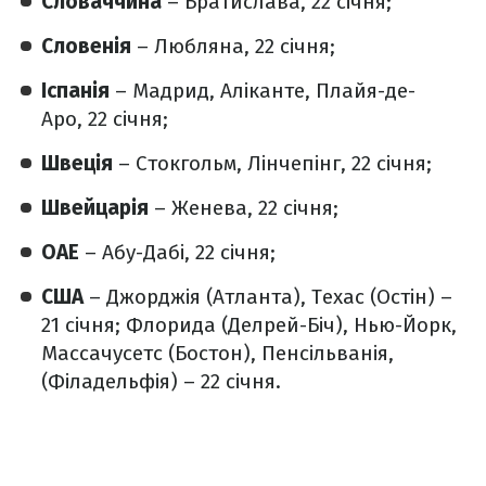
Словаччина
– Братислава, 22 січня;
Словенія
– Любляна, 22 січня;
Іспанія
– Мадрид, Аліканте, Плайя-де-
Аро, 22 січня;
Швеція
– Стокгольм, Лінчепінг, 22 січня;
Швейцарія
– Женева, 22 січня;
ОАЕ
– Абу-Дабі, 22 січня;
США
– Джорджія (Атланта), Техас (Остін) –
21 січня; Флорида (Делрей-Біч), Нью-Йорк,
Массачусетс (Бостон), Пенсільванія,
(Філадельфія) – 22 січня.