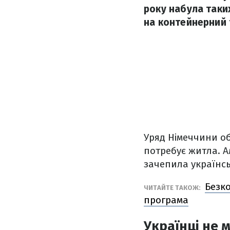
року набула таки
на контейнерний 
Уряд Німеччини о
потребує житла. А
зачепила українськ
Безко
ЧИТАЙТЕ ТАКОЖ:
програма
Українці не 