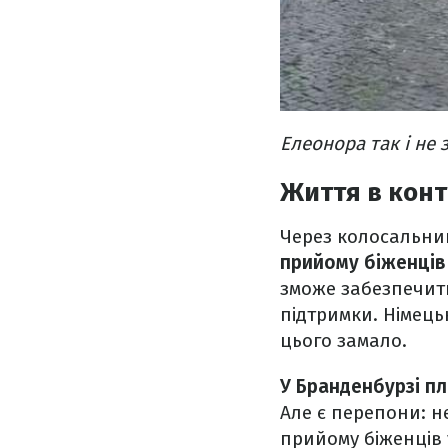
Елеонора так і не 
Життя в кон
Через колосальни
прийому біженців 
зможе забезпечити
підтримки. Німець
цього замало.
У Бранденбурзі п
Але є перепони: н
прийому біженців 