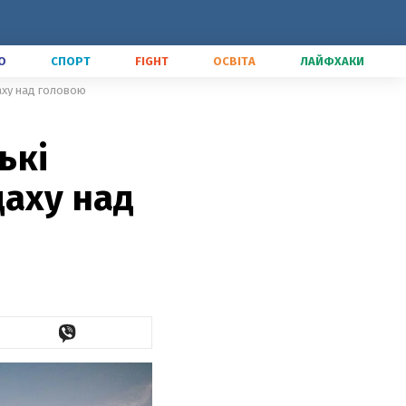
О
СПОРТ
FIGHT
ОСВІТА
ЛАЙФХАКИ
даху над головою
ькі
даху над