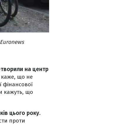
 Euronews
творили на центр
 каже, що не
ї фінансової
и кажуть, що
ів цього року.
ести проти