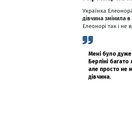
Українка Елеонора
дівчина змінила в 
Елеонорі так і не 
Мені було дуже
Берліні багато
але просто не 
дівчина.