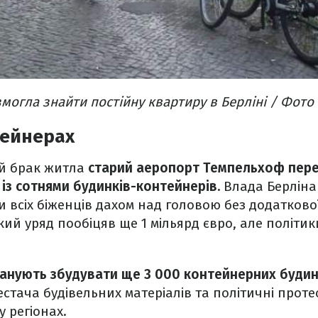
змогла знайти постійну квартиру в Берліні / Фото
тейнерах
й брак житла
старий аеропорт Темпельхоф пере
із сотнями будинків-контейнерів.
Влада Берліна
 всіх біженців дахом над головою без додатково
кий уряд пообіцяв ще 1 мільярд євро, але політик
ланують збудувати ще 3 000 контейнерних будинк
естача будівельних матеріалів та політичні прот
у регіонах.