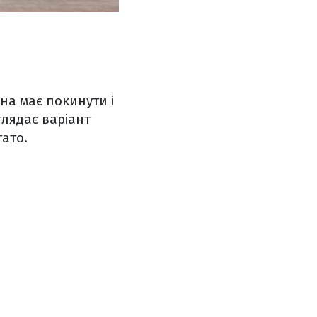
на має покинути і
глядає варіант
гато.