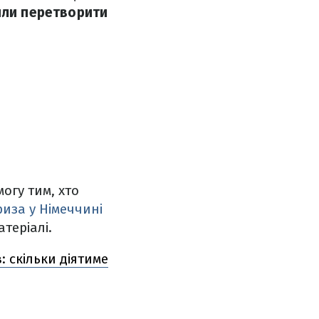
или перетворити
огу тим, хто
иза у Німеччині
теріалі.
 скільки діятиме