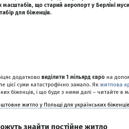
х масштабів, що старий аеропорт у Берліні мус
табір для біженців.
біцяє додатково
виділити 1 мільярд євро
на допом
ле цієї суми катастрофічно замало. Як
житлова кр
их біженців, і що буде з ними далі – читайте в ма
штовне житло у Польщі для українських біженців:
можуть знайти постійне житло