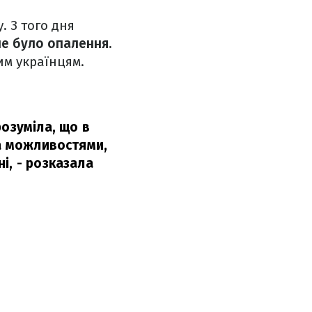
. З того дня
 не було опалення.
им українцям.
озуміла, що в
ма можливостями,
і,
- розказала