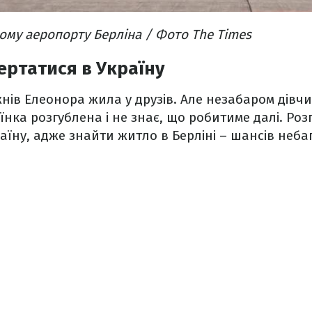
ому аеропорту Берліна / Фото The Times
ртатися в Україну
жнів Елеонора жила у друзів. Але незабаром дівчи
їнка розгублена і не знає, що робитиме далі. Роз
аїну, адже знайти житло в Берліні – шансів неба