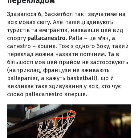
перекладом
Здавалося б, баскетбол так і звучатиме на
всіх мовах світу. Але італійці здивують
туристів та емігрантів, назвавши цей вид
спорту
pallacanestro
. Palla – це м'яч, а
canestro – кошик. Тож з одного боку, такий
переклад можна назвати логічним. Та в
більшості мов цей прийом не застосовують
(наприклад, французи не вживають
ballepanier, а кажуть basketball), що й
викликає таке здивування у всіх, хто чує
слово pallacanestro вперше.