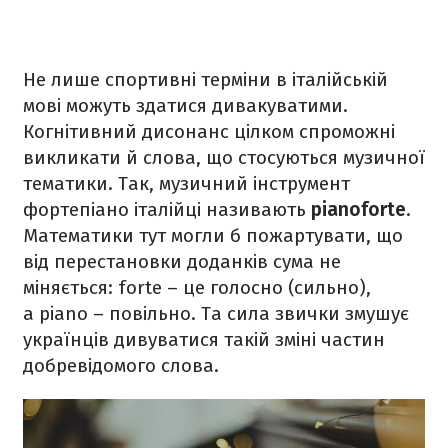
Не лише спортивні терміни в італійській
мові можуть здатися дивакуватими.
Когнітивний дисонанс цілком спроможні
викликати й слова, що стосуються музичної
тематики. Так, музичний інструмент
фортепіано італійці називають
рianoforte
.
Математики тут могли б пожартувати, що
від перестановки доданків сума не
міняється: forte – це голосно (сильно),
а рiano – повільно. Та сила звички змушує
українців дивуватися такій зміні частин
добревідомого слова.