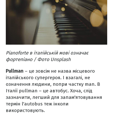
Рianoforte в італійській мові означає
фортепіано / Фото Unsplash
Pullman
– це зовсім не назва місцевого
італійського супергероя. І взагалі, не
означення людини, попри частку man. В
Італії pullman – це автобус. Хоча, слід
зазначити, легший для запам'ятовування
термін l'autobus теж інколи
використовують.