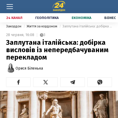
24 КАНАЛ
ГЕОПОЛІТИКА
ЕКОНОМІКА
БІЗНЕС
Закордон
Життя за кордоном
Заплутана італійська: добірка висловів із непередбачуваним перекладом
28 червня,
16:08
3
Заплутана італійська: добірка
висловів із непередбачуваним
перекладом
Орися Біленька