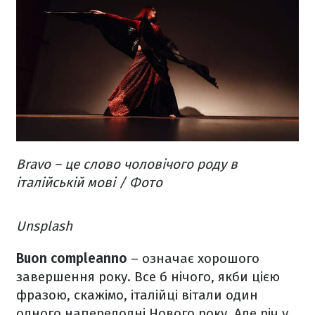
Bravo – це слово чоловічого роду в
італійській мові / Фото
Unsplash
Buon compleanno
– означає хорошого
завершення року. Все б нічого, якби цією
фразою, скажімо, італійці вітали один
одного напередодні Нового року. Але річ у