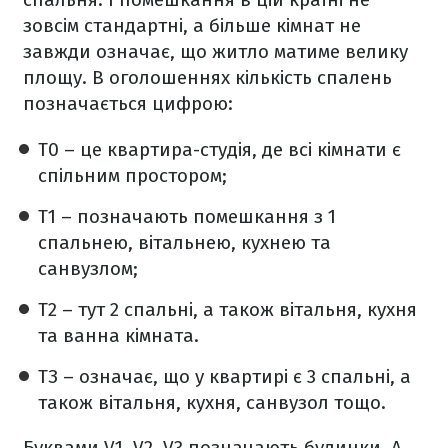
зовсім стандартні, а більше кімнат не
завжди означає, що житло матиме велику
площу. В оголошеннях кількість спалень
позначається цифрою:
T0 – це квартира-студія, де всі кімнати є
спільним простором;
T1 – позначають помешкання з 1
спальнею, вітальнею, кухнею та
санвузлом;
T2 – тут 2 спальні, а також вітальня, кухня
та ванна кімната.
ТЗ – означає, що у квартирі є 3 спальні, а
також вітальня, кухня, санвузол тощо.
Буквами V1, V2, V3 позначають будинки. А