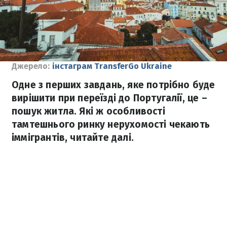
Джерело:
інстаграм TransferGo Ukraine
Одне з перших завдань, яке потрібно буде
вирішити при переїзді до Португалії, це –
пошук житла. Які ж особливості
тамтешнього ринку нерухомості чекають
іммігрантів, читайте далі.