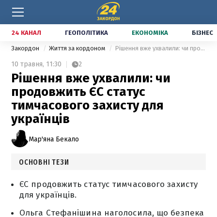
24 КАНАЛ
ГЕОПОЛІТИКА
ЕКОНОМІКА
БІЗНЕС
Закордон
Життя за кордоном
Рішення вже ухвалили: чи продовжить ЄС статус тимчасового захисту для українців
10 травня,
11:30
2
Рішення вже ухвалили: чи
продовжить ЄС статус
тимчасового захисту для
українців
Мар'яна Бекало
ОСНОВНІ ТЕЗИ
ЄС продовжить статус тимчасового захисту
для українців.
Ольга Стефанішина наголосила, що безпека