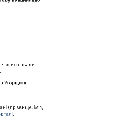
ше здійснювали
.
 в Угорщині
і (прізвище, ім'я,
рталі
.