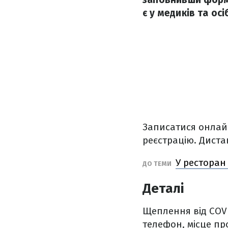
є у медиків та осі
Записатися онлайн
реєстрацію. Дист
У ресторан
ДО ТЕМИ
Деталі
Щеплення від COVID
телефон, місце п