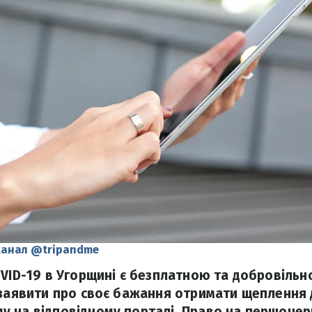
канал @tripandme
OVID-19 в Угорщині є безплатною та добровіль
 заявити про своє бажання отримати щеплення 
 на відповідному порталі. Право на першочер