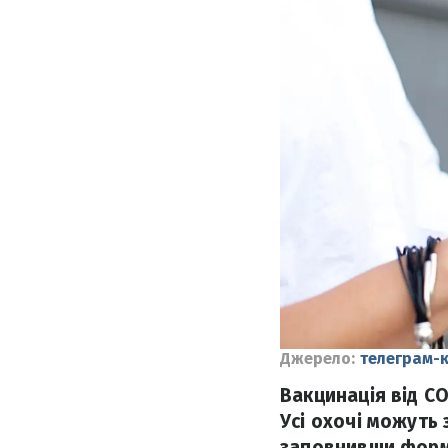
Джерело:
телеграм-
Вакцинація від C
Усі охочі можуть
заповнивши форму