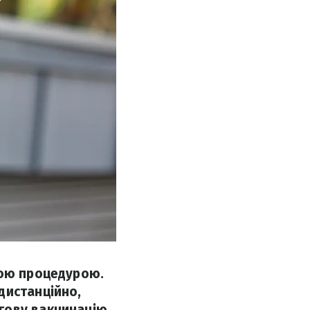
ною процедурою.
дистанційно,
гову вакцинацію