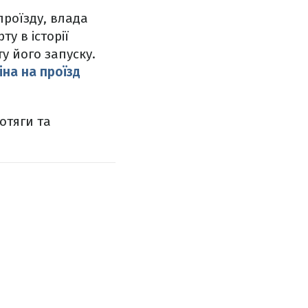
проїзду, влада
у в історії
у його запуску.
іна на проїзд
отяги та