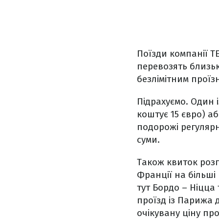
Поїзди компанії T
перевозять близьк
безлімітним проїз
Підрахуємо. Один 
коштує 15 євро) а
подорожі регулярн
суми.
Також квиток розп
Франції на більші 
тут Бордо – Ніцца
проїзд із Парижа д
очікувану ціну про