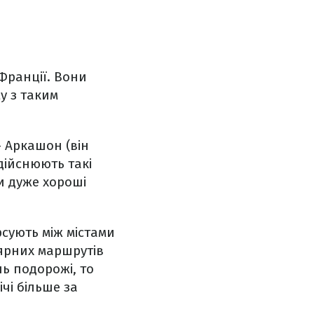
 Франції. Вони
у з таким
– Аркашон (він
дійснюють такі
и дуже хороші
рсують між містами
лярних маршрутів
ь подорожі, то
ічі більше за