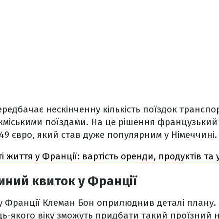
редбачає нескінченну кількість поїздок транспо
іжміськими поїздами. На це рішення французький
49 євро, який став дуже популярним у Німеччині.
і життя у Франції: вартість оренди, продуктів та
иний квиток у Франції
у Франції Клеман Бон оприлюднив деталі плану. 
дь-якого віку зможуть придбати такий проїзний н