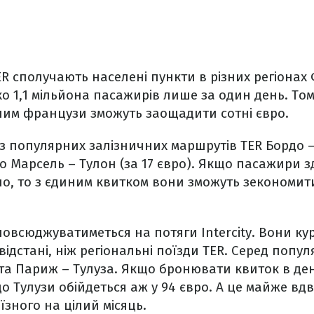
ER сполучають населені пункти в різних регіонах
о 1,1 мільйона пасажирів лише за один день. Том
ним французи зможуть заощадити сотні євро.
із популярних залізничних маршрутів TER Бордо 
бо Марсель – Тулон (за 17 євро). Якщо пасажири з
о, то з єдиним квитком вони зможуть зекономит
овсюджуватиметься на потяги Intercity. Вони ку
відстані, ніж регіональні поїзди TER. Серед попу
 та Париж – Тулуза. Якщо бронювати квиток в ден
о Тулузи обійдеться аж у 94 євро. А це майже вдв
їзного на цілий місяць.