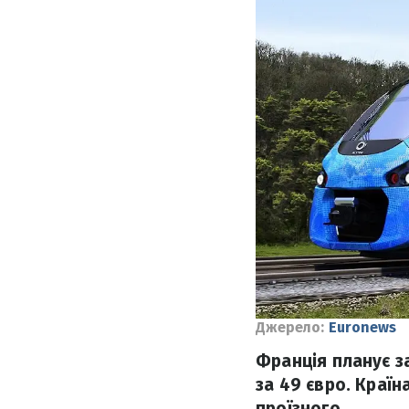
Джерело:
Euronews
Франція планує з
за 49 євро. Краї
проїзного.