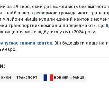
ий за 49 євро, який дає можливість безлімітного 
 "‎найбільшою реформою громадського транспорт
и мільйони німців купили єдиний квиток з момент
ики транспортних компаній попереджають, що
ц
ідвищення може відбутися у січні 2024 року.
запускає єдиний квиток.
Він буде діяти лише на п
9 євро.
и:
РДОНОМ
ТРАНСПОРТ
НОВИНИ ФРАНЦІЇ