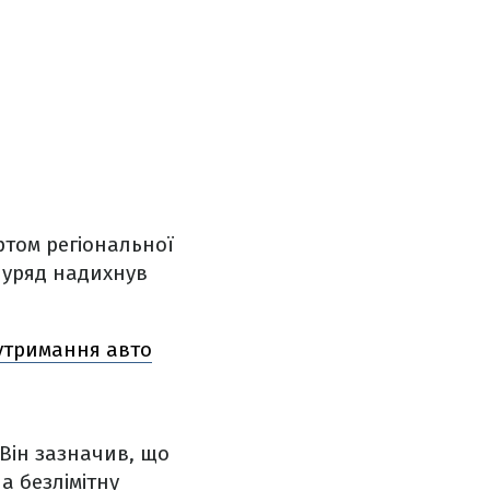
ртом регіональної
 уряд надихнув
 утримання авто
Він зазначив, що
а безлімітну