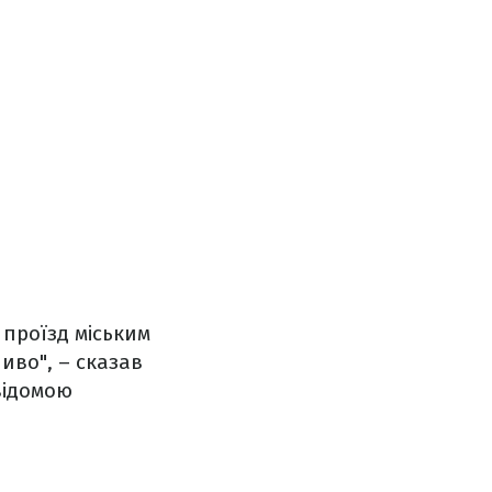
проїзд міським
иво", – сказав
відомою