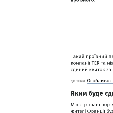
Такий проїзний пе
компанії TER та м
єдиний квиток за 
Особливост
ДО ТЕМИ
Яким буде єд
Міністр транспорт
жителі Франції бу