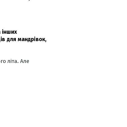
а інших
ів для мандрівок,
го літа. Але