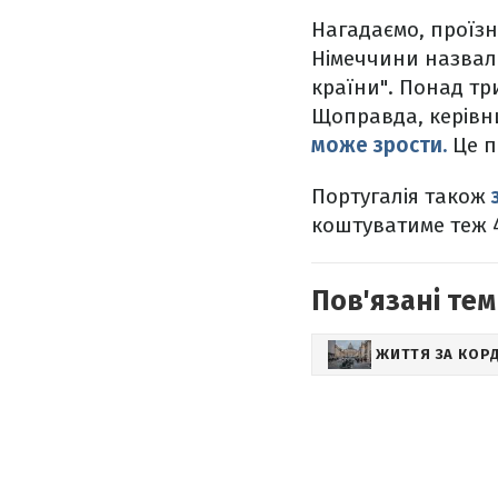
Нагадаємо, проїзн
Німеччини назвала
країни". Понад тр
Щоправда, керівн
може зрости.
Це п
Португалія також
коштуватиме теж 4
Пов'язані тем
ЖИТТЯ ЗА КО