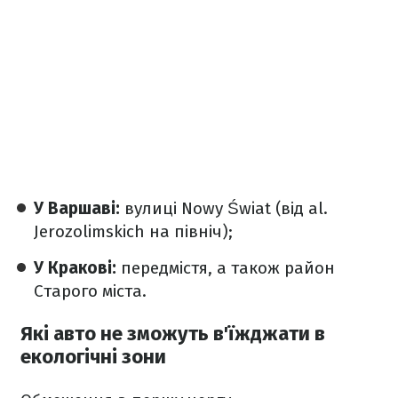
У Варшаві:
вулиці Nowy Świat (від al.
Jerozolimskich на північ);
У Кракові:
передмістя, а також район
Старого міста.
Які авто не зможуть в'їжджати в
екологічні зони