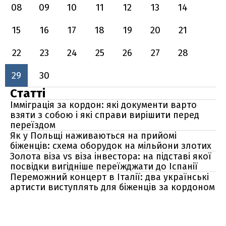
08
09
10
11
12
13
14
15
16
17
18
19
20
21
22
23
24
25
26
27
28
29
30
Статті
Імміграція за кордон: які документи варто
взяти з собою і які справи вирішити перед
переїздом
Як у Польщі наживаються на прийомі
біженців: схема оборудок на мільйони злотих
Золота віза vs віза інвестора: на підставі якої
посвідки вигідніше переїжджати до Іспанії
Переможний концерт в Італії: два українські
артисти виступлять для біженців за кордоном