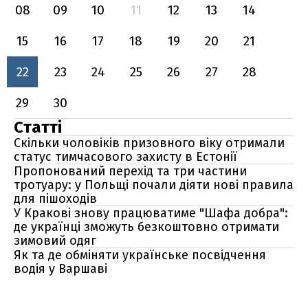
08
09
10
11
12
13
14
15
16
17
18
19
20
21
22
23
24
25
26
27
28
29
30
Статті
Скільки чоловіків призовного віку отримали
статус тимчасового захисту в Естонії
Пропонований перехід та три частини
тротуару: у Польщі почали діяти нові правила
для пішоходів
У Кракові знову працюватиме "Шафа добра":
де українці зможуть безкоштовно отримати
зимовий одяг
Як та де обміняти українське посвідчення
водія у Варшаві