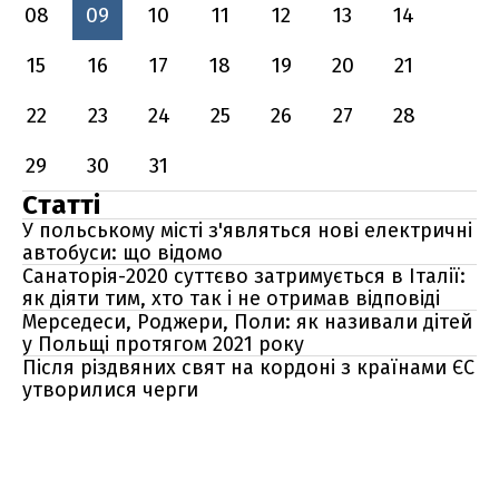
08
09
10
11
12
13
14
15
16
17
18
19
20
21
22
23
24
25
26
27
28
29
30
31
Статті
У польському місті з'являться нові електричні
автобуси: що відомо
Санаторія-2020 суттєво затримується в Італії:
як діяти тим, хто так і не отримав відповіді
Мерседеси, Роджери, Поли: як називали дітей
у Польщі протягом 2021 року
Після різдвяних свят на кордоні з країнами ЄС
утворилися черги