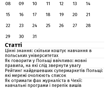
08
09
10
11
12
13
14
15
16
17
18
19
20
21
22
23
24
25
26
27
28
29
30
31
Статті
Цінні знання: скільки коштує навчання в
польських університетах
Як говорити у Польщі ввічливо: мовні
правила, на які слід звернути увагу
Рейтинг найдешевших супермаркетів Польщі:
які мережі очолюють список
Як отримати фах журналіста в Чехії:
навчальні програми і перелік вишів