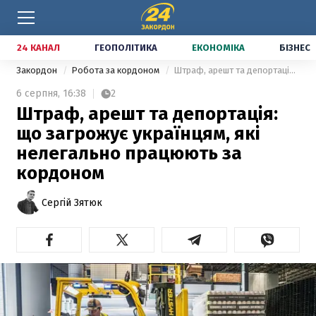
24 КАНАЛ
ГЕОПОЛІТИКА
ЕКОНОМІКА
БІЗНЕС
Закордон
Робота за кордоном
Штраф, арешт та депортація: що загрожує українцям, які нелегально працюють за кордоном
6 серпня,
16:38
2
Штраф, арешт та депортація:
що загрожує українцям, які
нелегально працюють за
кордоном
Сергій Зятюк