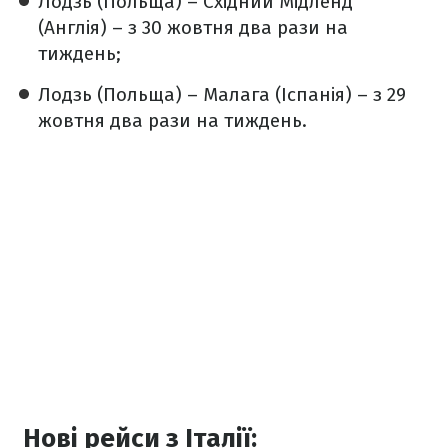
Лодзь (Польща) – Східний Мідленд
(Англія) – з 30 жовтня два рази на
тиждень;
Лодзь (Польща) – Малага (Іспанія) – з 29
жовтня два рази на тиждень.
Нові рейси з Італії: