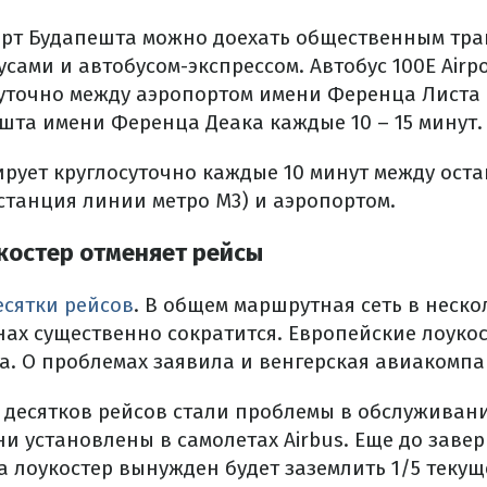
орт Будапешта можно доехать общественным тра
сами и автобусом-экспрессом. Автобус 100Е Airpo
суточно между аэропортом имени Ференца Листа
та имени Ференца Деака каждые 10 – 15 минут.
ирует круглосуточно каждые 10 минут между ост
 станция линии метро М3) и аэропортом.
костер отменяет рейсы
десятки рейсов
. В общем маршрутная сеть в неско
нах существенно сократится. Европейские лоук
. О проблемах заявила и венгерская авиакомпан
десятков рейсов стали проблемы в обслуживан
Они установлены в самолетах Airbus. Еще до зав
а лоукостер вынужден будет заземлить 1/5 текущ