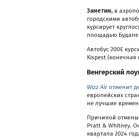
Заметим,
в аэроп
городскими автобу
курсирует кругло
площадью Будапеш
Автобус 200Е курс
Kispest (конечная
Венгерский лоу
Wizz Air отменит 
европейских стра
не лучшие времена
Причиной отмены 
Pratt & Whitney. 
квартала 2024 год