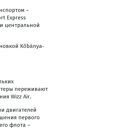
нспортом –
rt Express
 и центральной
ановкой Kőbánya-
льких
остеры переживают
ия Wizz Air.
ии двигателей
ершения первого
его флота –