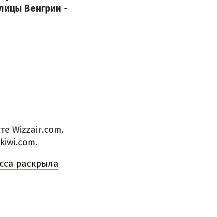
лицы Венгрии -
е Wizzair.com.
iwi.com.
есса раскрыла