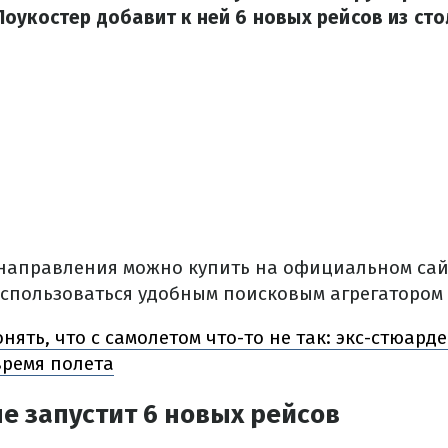
оукостер добавит к ней 6 новых рейсов из сто
направления можно купить на официальном сайт
оспользоваться удобным поисковым агрегатором k
онять, что с самолетом что-то не так: экс-стюард
время полета
юне запустит 6 новых рейсов