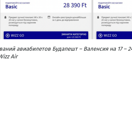
ний авиабилетов Будапешт – Валенсия на 17 – 24
izz Air