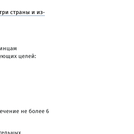
ри страны и из-
аинцам
дующих целей:
ечение не более 6
тельных