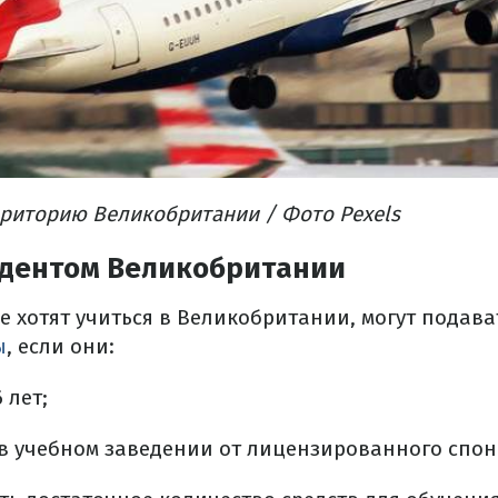
рриторию Великобритании / Фото Pexels
тудентом Великобритании
е хотят учиться в Великобритании, могут подава
ы
, если они:
 лет;
в учебном заведении от лицензированного спон