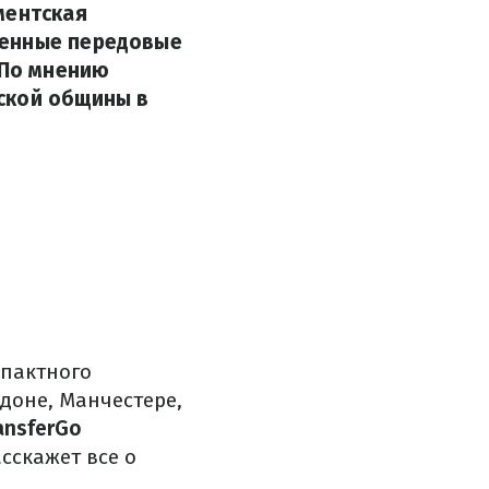
ментская
менные передовые
 По мнению
ской общины в
мпактного
оне, Манчестере,
ansferGo
сскажет все о