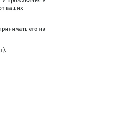
я и проживания в
от ваших
принимать его на
т).